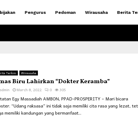
bijakan
Pengurus
Pedoman
Wirausaha
Berita Te
rita Terkini
Wirausaha
mas Biru Lahirkan “Dokter Keramba”
admin
March 8, 2022
0
305
tatan Egy Massadiah AMBON, PPAD-PROSPERITY – Mari bicara
bster. “Udang raksasa” ini tidak saja memiliki cita rasa yang lezat, tet
ga memiliki kandungan yang bermanfaat...