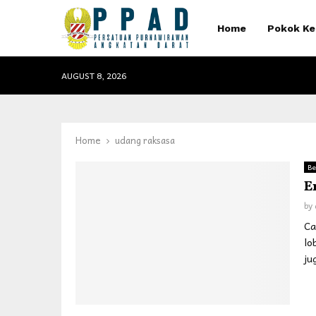
Home
Pokok Ke
AUGUST 8, 2026
Home
udang raksasa
Be
E
by
Ca
lo
ju