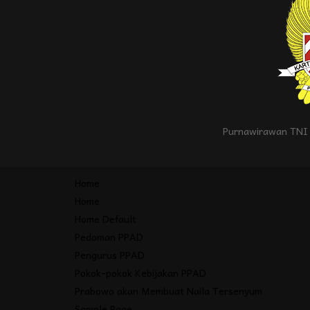
Purnawirawan TNI 
Home
Home
Home Default
Pedoman PPAD
Pengurus PPAD
Pokok-pokok Kebijakan PPAD
Prabowo akan Membuat Naila Tersenyum
Sample Page