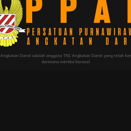
Angkatan Darat adalah anggota TNI Angkatan Darat yang telah kem
darimana mereka berasal