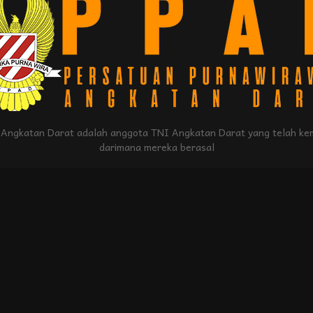
Angkatan Darat adalah anggota TNI Angkatan Darat yang telah kem
darimana mereka berasal