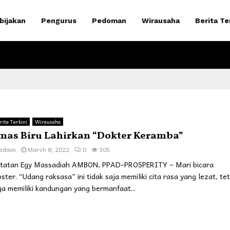
bijakan
Pengurus
Pedoman
Wirausaha
Berita Te
rita Terkini
Wirausaha
mas Biru Lahirkan “Dokter Keramba”
admin
March 8, 2022
0
305
tatan Egy Massadiah AMBON, PPAD-PROSPERITY – Mari bicara
bster. “Udang raksasa” ini tidak saja memiliki cita rasa yang lezat, tet
ga memiliki kandungan yang bermanfaat...