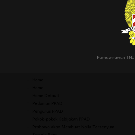
Purnawirawan TNI 
Home
Home
Home Default
Pedoman PPAD
Pengurus PPAD
Pokok-pokok Kebijakan PPAD
Prabowo akan Membuat Naila Tersenyum
Sample Page