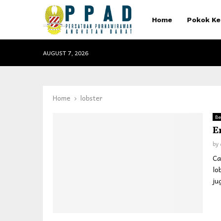
Home
Pokok Ke
AUGUST 7, 2026
Home
lobster
Be
E
by
Ca
lo
ju