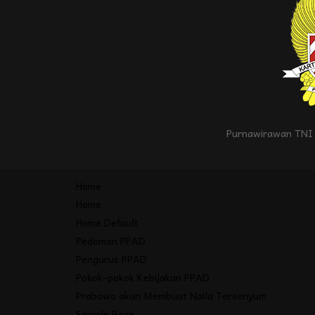
Purnawirawan TNI 
Home
Home
Home Default
Pedoman PPAD
Pengurus PPAD
Pokok-pokok Kebijakan PPAD
Prabowo akan Membuat Naila Tersenyum
Sample Page