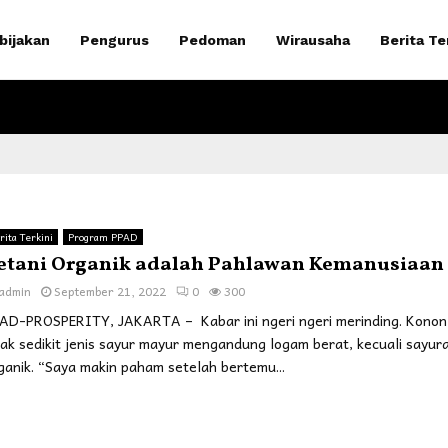
bijakan
Pengurus
Pedoman
Wirausaha
Berita Te
rita Terkini
Program PPAD
etani Organik adalah Pahlawan Kemanusiaan
admin
September 21, 2022
0
300
AD-PROSPERITY, JAKARTA – Kabar ini ngeri ngeri merinding. Konon
dak sedikit jenis sayur mayur mengandung logam berat, kecuali sayur
ganik. “Saya makin paham setelah bertemu...