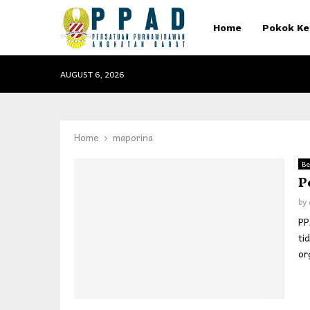
Home
Pokok Ke
AUGUST 6, 2026
Home
maporina
Be
P
by
PP
ti
or