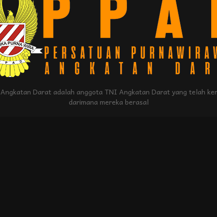
Angkatan Darat adalah anggota TNI Angkatan Darat yang telah kem
darimana mereka berasal