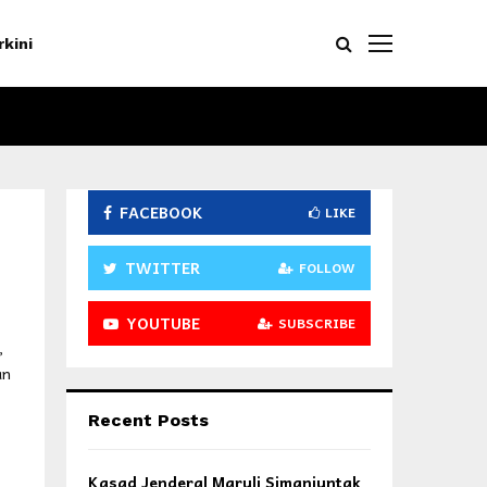
rkini
FACEBOOK
LIKE
TWITTER
FOLLOW
YOUTUBE
SUBSCRIBE
,
an
Recent Posts
Kasad Jenderal Maruli Simanjuntak