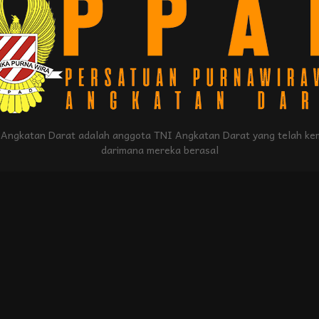
Angkatan Darat adalah anggota TNI Angkatan Darat yang telah kem
darimana mereka berasal