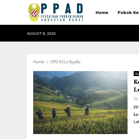
Home
Pokok Ke
AUGUST 8, 2026
Home
DPD RILa Nyalla
Be
K
L
by
PP
ke
La