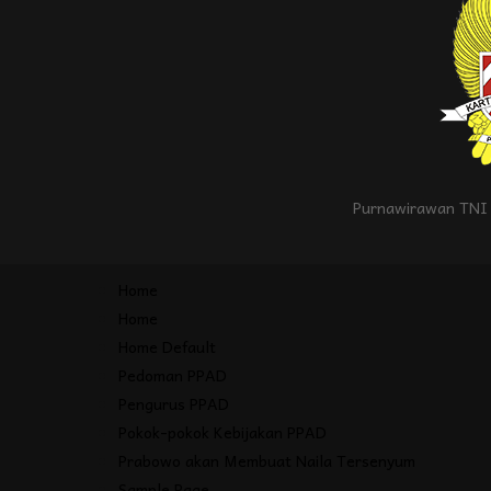
Purnawirawan TNI 
Home
Home
Home Default
Pedoman PPAD
Pengurus PPAD
Pokok-pokok Kebijakan PPAD
Prabowo akan Membuat Naila Tersenyum
Sample Page