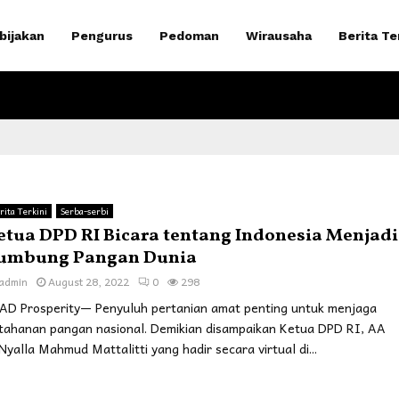
bijakan
Pengurus
Pedoman
Wirausaha
Berita Te
rita Terkini
Serba-serbi
etua DPD RI Bicara tentang Indonesia Menjadi
umbung Pangan Dunia
admin
August 28, 2022
0
298
AD Prosperity— Penyuluh pertanian amat penting untuk menjaga
tahanan pangan nasional. Demikian disampaikan Ketua DPD RI, AA
Nyalla Mahmud Mattalitti yang hadir secara virtual di...