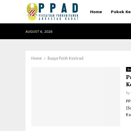
Home
Pokok Ke
AUGUST 6, 2026
Home
Buaya Putih Kostrad
Be
P
K
by
PP
(S
Ko