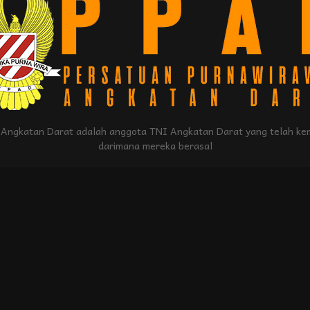
Angkatan Darat adalah anggota TNI Angkatan Darat yang telah kem
darimana mereka berasal