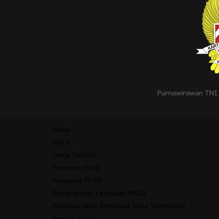
Purnawirawan TNI 
Home
Home
Home Default
Pedoman PPAD
Pengurus PPAD
Pokok-pokok Kebijakan PPAD
Prabowo akan Membuat Naila Tersenyum
Sample Page