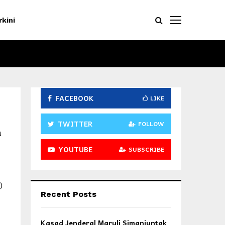
rkini
FACEBOOK
LIKE
TWITTER
FOLLOW
n
YOUTUBE
SUBSCRIBE
)
Recent Posts
Kasad Jenderal Maruli Simanjuntak