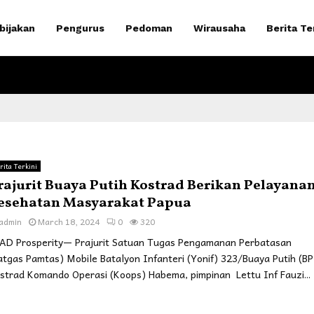
bijakan
Pengurus
Pedoman
Wirausaha
Berita Te
rita Terkini
rajurit Buaya Putih Kostrad Berikan Pelayana
esehatan Masyarakat Papua
admin
March 18, 2024
0
320
AD Prosperity— Prajurit Satuan Tugas Pengamanan Perbatasan
atgas Pamtas) Mobile Batalyon Infanteri (Yonif) 323/Buaya Putih (BP
strad Komando Operasi (Koops) Habema, pimpinan Lettu Inf Fauzi...