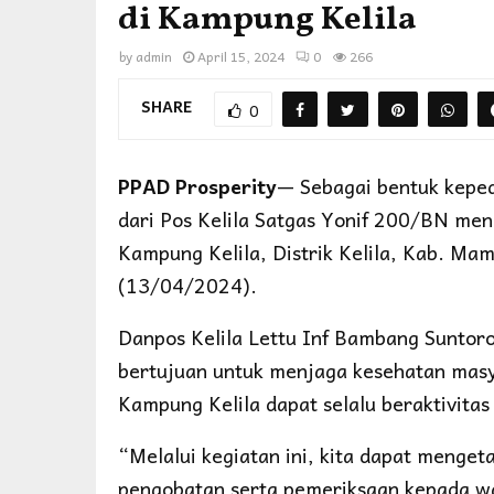
di Kampung Kelila
by
admin
April 15, 2024
0
266
SHARE
0
PPAD Prosperity
— Sebagai bentuk keped
dari Pos Kelila Satgas Yonif 200/BN men
Kampung Kelila, Distrik Kelila, Kab. M
(13/04/2024).
Danpos Kelila Lettu Inf Bambang Suntoro
bertujuan untuk menjaga kesehatan mas
Kampung Kelila dapat selalu beraktivita
“Melalui kegiatan ini, kita dapat menget
pengobatan serta pemeriksaan kepada w