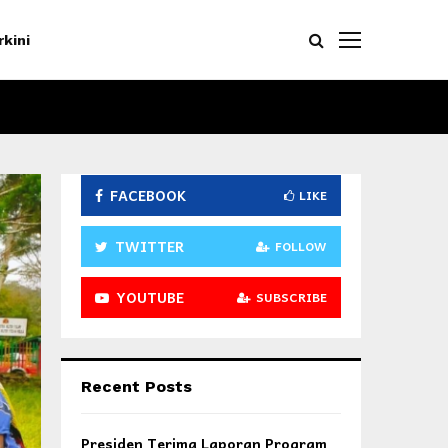
rkini
FACEBOOK
LIKE
TWITTER
FOLLOW
YOUTUBE
SUBSCRIBE
Recent Posts
Presiden Terima Laporan Program