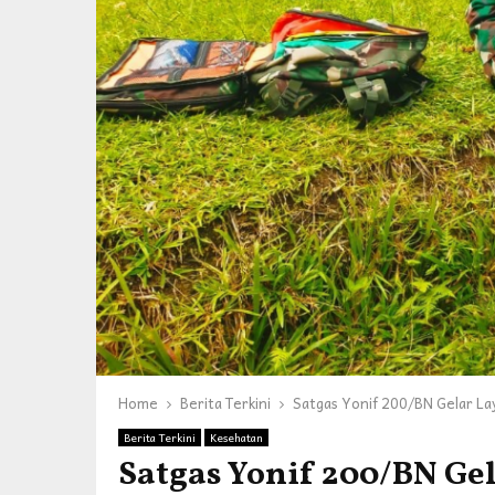
Home
Berita Terkini
Satgas Yonif 200/BN Gelar Lay
Berita Terkini
Kesehatan
Satgas Yonif 200/BN Ge