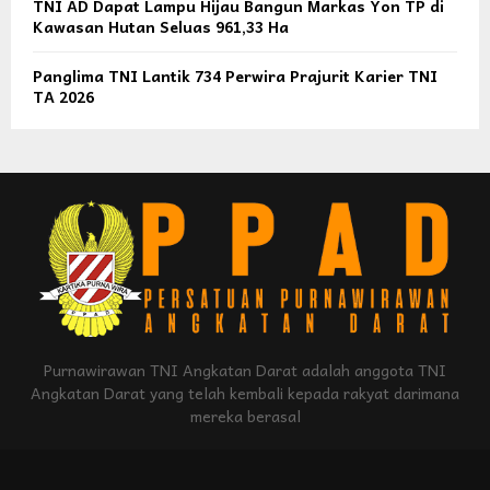
TNI AD Dapat Lampu Hijau Bangun Markas Yon TP di
Kawasan Hutan Seluas 961,33 Ha
Panglima TNI Lantik 734 Perwira Prajurit Karier TNI
TA 2026
Purnawirawan TNI Angkatan Darat adalah anggota TNI
Angkatan Darat yang telah kembali kepada rakyat darimana
mereka berasal