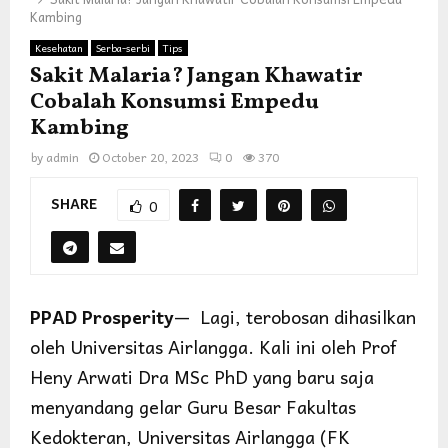
Kambing
Kesehatan
Serba-serbi
Tips
Sakit Malaria? Jangan Khawatir
Cobalah Konsumsi Empedu
Kambing
by
admin
October 20, 2023
0
370
SHARE
0
PPAD Prosperity
— Lagi, terobosan dihasilkan
oleh Universitas Airlangga. Kali ini oleh Prof
Heny Arwati Dra MSc PhD yang baru saja
menyandang gelar Guru Besar Fakultas
Kedokteran, Universitas Airlangga (FK