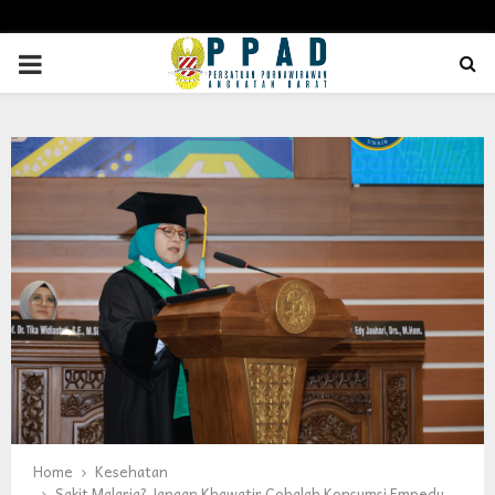
PRIMARY
MENU
Home
Kesehatan
Sakit Malaria? Jangan Khawatir Cobalah Konsumsi Empedu