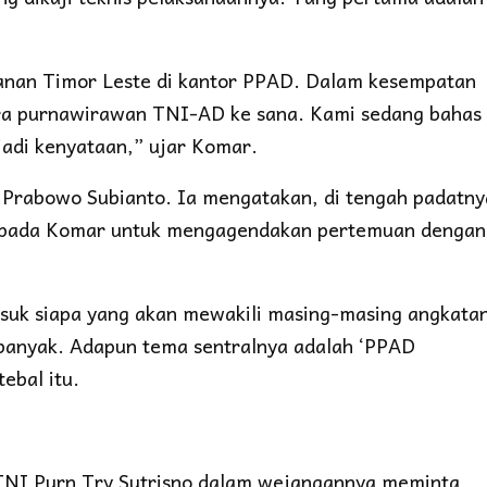
anan Timor Leste di kantor PPAD. Dalam kesempatan
ra purnawirawan TNI-AD ke sana. Kami sedang bahas
jadi kenyataan,” ujar Komar.
 Prabowo Subianto. Ia mengatakan, di tengah padatny
kepada Komar untuk mengagendakan pertemuan dengan
suk siapa yang akan mewakili masing-masing angkata
u banyak. Adapun tema sentralnya adalah ‘PPAD
ebal itu.
 TNI Purn Try Sutrisno dalam wejangannya meminta