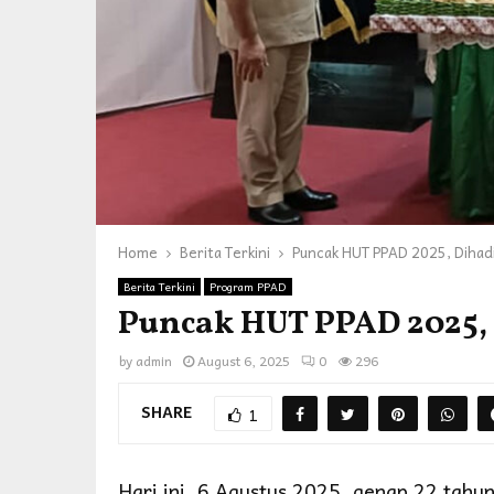
Home
Berita Terkini
Puncak HUT PPAD 2025, Dihadi
Berita Terkini
Program PPAD
Puncak HUT PPAD 2025, 
by
admin
August 6, 2025
0
296
SHARE
1
Hari ini, 6 Agustus 2025, genap 22 tah