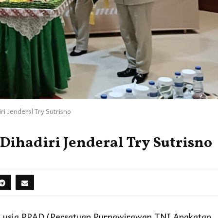
ri Jenderal Try Sutrisno
Dihadiri Jenderal Try Sutrisno
un usia PPAD (Persatuan Purnawirawan TNI Angkatan