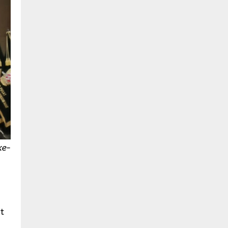
ke-
t