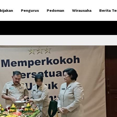
bijakan
Pengurus
Pedoman
Wirausaha
Berita Te