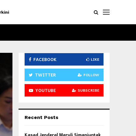
rkini
FACEBOOK
LIKE
TWITTER
FOLLOW
YOUTUBE
SUBSCRIBE
Recent Posts
Kasad Jenderal Maruli Simanjuntak