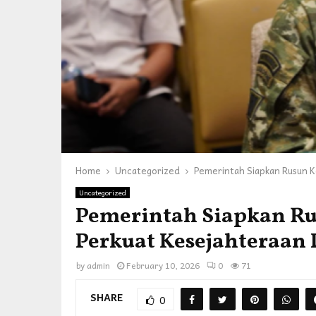
Home
Uncategorized
Pemerintah Siapkan Rusun Ko
Uncategorized
Pemerintah Siapkan Rus
Perkuat Kesejahteraan 
by
admin
February 10, 2026
0
71
SHARE
0