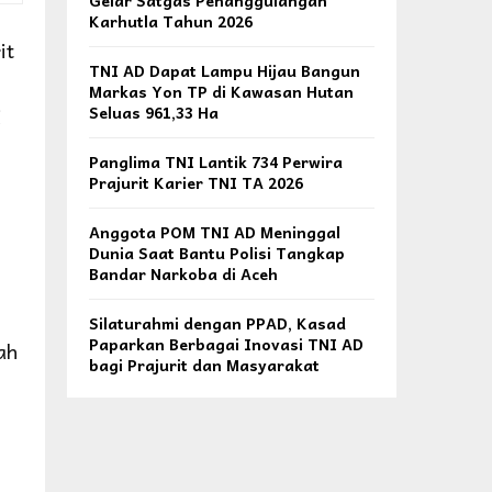
Gelar Satgas Penanggulangan
Karhutla Tahun 2026
it
TNI AD Dapat Lampu Hijau Bangun
Markas Yon TP di Kawasan Hutan
i
Seluas 961,33 Ha
Panglima TNI Lantik 734 Perwira
Prajurit Karier TNI TA 2026
Anggota POM TNI AD Meninggal
Dunia Saat Bantu Polisi Tangkap
Bandar Narkoba di Aceh
Silaturahmi dengan PPAD, Kasad
Paparkan Berbagai Inovasi TNI AD
ah
bagi Prajurit dan Masyarakat