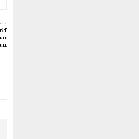
ST
tif
dan
gan