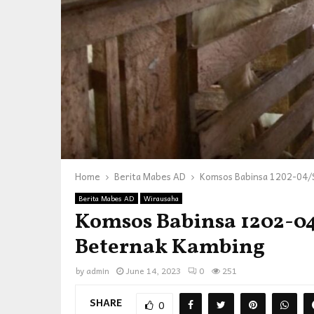
Home
Berita Mabes AD
Komsos Babinsa 1202-04/S
Berita Mabes AD
Wirausaha
Komsos Babinsa 1202-04
Beternak Kambing
by
admin
June 14, 2023
0
251
SHARE
0