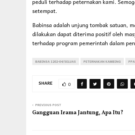
peduli terhadap peternakan kami. Semoga
setempat.
Babinsa adalah unjung tombak satuan, m
dilakukan dapat diterima positif oleh ma
terhadap program pemerintah dalam peni
BABINSA 1202-04/SELUAS
PETERNAKAN KAMBING
PPA
SHARE
0
PREVIOUS POST
Gangguan Irama Jantung, Apa Itu?