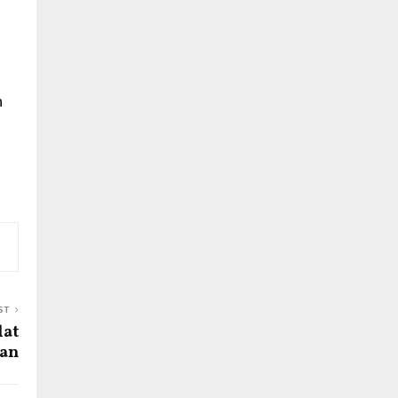
n
ST
lat
tan