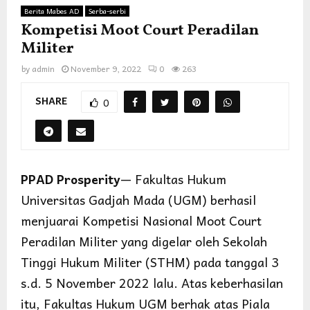
Berita Mabes AD
Serba-serbi
Kompetisi Moot Court Peradilan
Militer
by
admin
November 9, 2022
0
263
SHARE
0
PPAD Prosperity
— Fakultas Hukum
Universitas Gadjah Mada (UGM) berhasil
menjuarai Kompetisi Nasional Moot Court
Peradilan Militer yang digelar oleh Sekolah
Tinggi Hukum Militer (STHM) pada tanggal 3
s.d. 5 November 2022 lalu. Atas keberhasilan
itu, Fakultas Hukum UGM berhak atas Piala