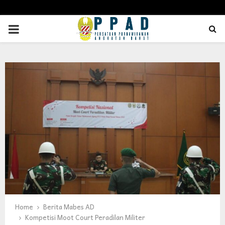
PRIMARY
MENU
Home
Berita Mabes AD
Kompetisi Moot Court Peradilan Militer