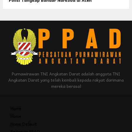
Purnawirawan TNI Angkatan Darat adalah anggota TNI
Angkatan Darat yang telah kembali kepada rakyat darimana
mereka berasal
Home
Home
Home Default
Pedoman PPAD