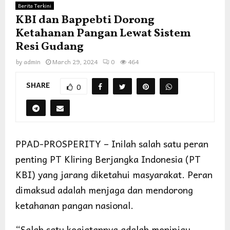
Berita Terkini
KBI dan Bappebti Dorong
Ketahanan Pangan Lewat Sistem
Resi Gudang
by
admin
March 29, 2024
0
464
SHARE
0
PPAD-PROSPERITY – Inilah salah satu peran
penting PT Kliring Berjangka Indonesia (PT
KBI) yang jarang diketahui masyarakat. Peran
dimaksud adalah menjaga dan mendorong
ketahanan pangan nasional.
“Salah satu kegiatannya adalah meninjau