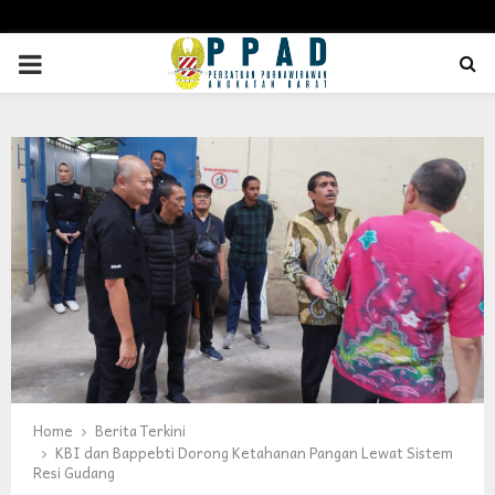
PRIMARY
MENU
Home
Berita Terkini
KBI dan Bappebti Dorong Ketahanan Pangan Lewat Sistem
Resi Gudang