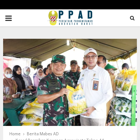
PRIMARY
MENU
Home
Berita Mabes AD