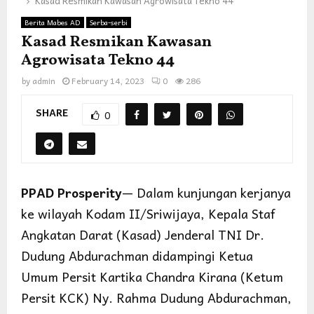
Kasad Resmikan Kawasan Agrowisata Tekno 44
Berita Mabes AD
Serba-serbi
Kasad Resmikan Kawasan
Agrowisata Tekno 44
by
admin
February 14, 2023
0
286
SHARE
0
PPAD Prosperity
— Dalam kunjungan kerjanya
ke wilayah Kodam II/Sriwijaya, Kepala Staf
Angkatan Darat (Kasad) Jenderal TNI Dr.
Dudung Abdurachman didampingi Ketua
Umum Persit Kartika Chandra Kirana (Ketum
Persit KCK) Ny. Rahma Dudung Abdurachman,