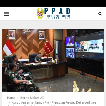
PRIMARY
MENU
Home
Berita Mabes AD
Kasad Apresiasi Upaya Para Pangdam Pantau Ketersediaan