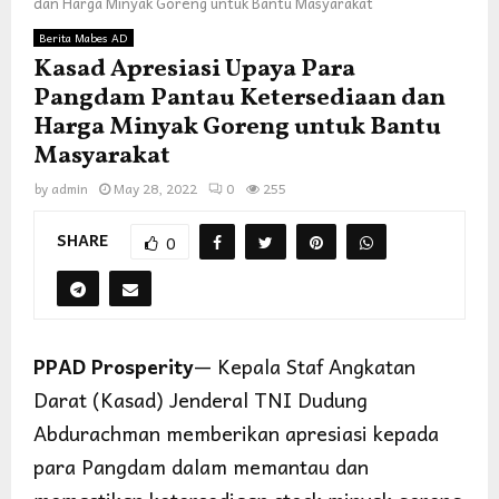
dan Harga Minyak Goreng untuk Bantu Masyarakat
Berita Mabes AD
Kasad Apresiasi Upaya Para
Pangdam Pantau Ketersediaan dan
Harga Minyak Goreng untuk Bantu
Masyarakat
by
admin
May 28, 2022
0
255
SHARE
0
PPAD Prosperity
— Kepala Staf Angkatan
Darat (Kasad) Jenderal TNI Dudung
Abdurachman memberikan apresiasi kepada
para Pangdam dalam memantau dan