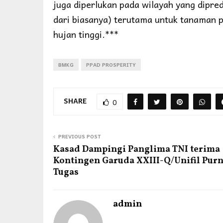
juga diperlukan pada wilayah yang dipre
dari biasanya) terutama untuk tanaman pe
hujan tinggi.***
BMKG
PPAD PROSPERITY
SHARE
0
PREVIOUS POST
Kasad Dampingi Panglima TNI terima
Kontingen Garuda XXIII-Q/Unifil Pur
Tugas
admin