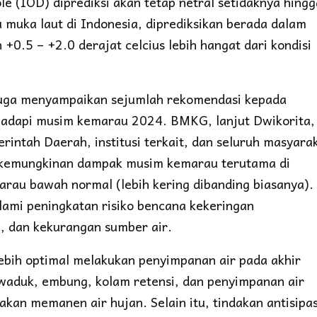
le (IOD) diprediksi akan tetap netral setidaknya hingg
muka laut di Indonesia, diprediksikan berada dalam
 +0.5 – +2.0 derajat celcius lebih hangat dari kondisi
juga menyampaikan sejumlah rekomendasi kepada
adapi musim kemarau 2024. BMKG, lanjut Dwikorita,
tah Daerah, institusi terkait, dan seluruh masyara
ap kemungkinan dampak musim kemarau terutama di
rau bawah normal (lebih kering dibanding biasanya).
lami peningkatan risiko bencana kekeringan
, dan kekurangan sumber air.
ebih optimal melakukan penyimpanan air pada akhir
waduk, embung, kolam retensi, dan penyimpanan air
akan memanen air hujan. Selain itu, tindakan antisipas