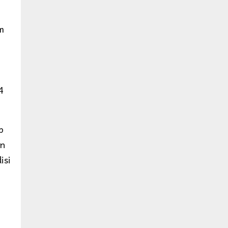
m
4
p
an
isi