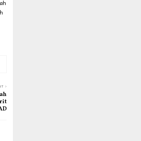
sah
ah
ST
sah
rit
 AD