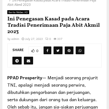
Ini Penegasan Kasad pada Acara Tradisi Penerimaan Paja
Abit Akmil 2023
Berita Mabes AD
Ini Penegasan Kasad pada Acara
Tradisi Penerimaan Paja Abit Akmil
2023
by
admin
July 27, 2023
0
337
SHARE
0
PPAD Prosperity
— Menjadi seorang prajurit
TNI, apalagi menjadi seorang perwira,
dibutuhkan pengorbanan dan perjuangan,
serta dukungan dari orang tua dan keluarga.
Oleh sebab itu, jangan sia-siakan perjuangan