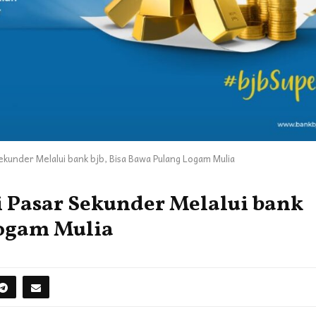
Sekunder Melalui bank bjb, Bisa Bawa Pulang Logam Mulia
di Pasar Sekunder Melalui bank
Logam Mulia