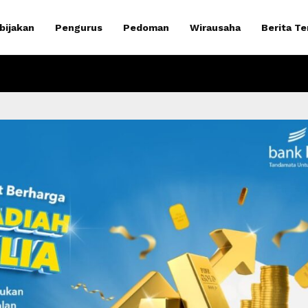
bijakan
Pengurus
Pedoman
Wirausaha
Berita Te