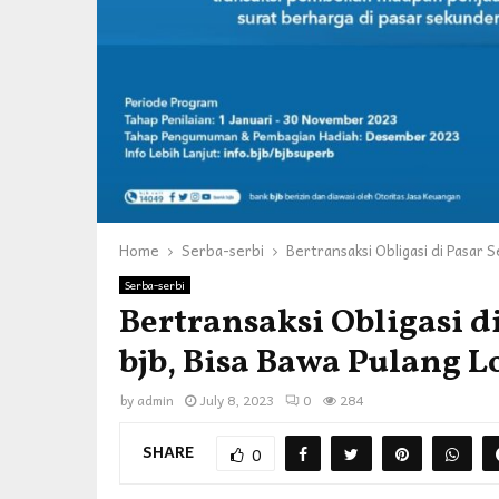
Home
Serba-serbi
Bertransaksi Obligasi di Pasar 
Serba-serbi
Bertransaksi Obligasi 
bjb, Bisa Bawa Pulang 
by
admin
July 8, 2023
0
284
SHARE
0