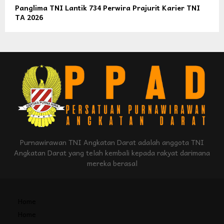
Panglima TNI Lantik 734 Perwira Prajurit Karier TNI
TA 2026
Purnawirawan TNI Angkatan Darat adalah anggota TNI
Angkatan Darat yang telah kembali kepada rakyat darimana
mereka berasal
Home
Home