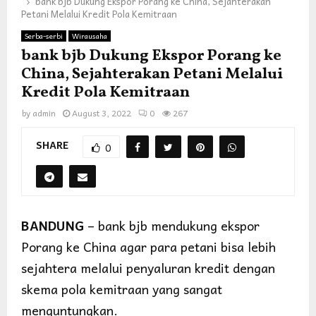
bank bjb Dukung Ekspor Porang ke China, Sejahterakan
Petani Melalui Kredit Pola Kemitraan
Serba-serbi
Wirausaha
bank bjb Dukung Ekspor Porang ke
China, Sejahterakan Petani Melalui
Kredit Pola Kemitraan
by
admin
August 3, 2022
0
267
SHARE
0
BANDUNG
– bank bjb mendukung ekspor
Porang ke China agar para petani bisa lebih
sejahtera melalui penyaluran kredit dengan
skema pola kemitraan yang sangat
menguntungkan.