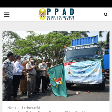
PRIMARY
MENU
Home
Serba-serbi