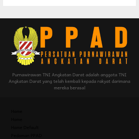
Purnawirawan TNI Angkatan Darat adalah anggota TNI
Angkatan Darat yang telah kembali kepada rakyat darimana
mereka berasal
Home
Home
Home Default
Pedoman PPAD