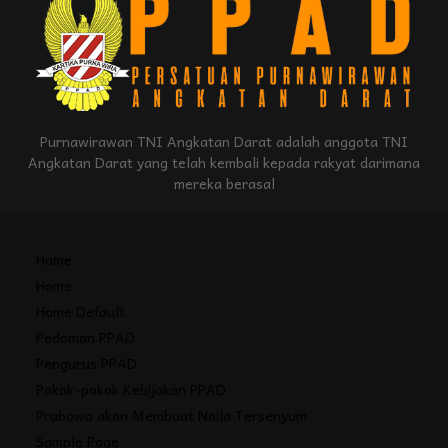
Purnawirawan TNI Angkatan Darat adalah anggota TNI
Angkatan Darat yang telah kembali kepada rakyat darimana
mereka berasal
Home
Home
Home Default
Pedoman PPAD
Pengurus PPAD
Pokok-pokok Kebijakan PPAD
Prabowo akan Membuat Naila Tersenyum
Sample Page