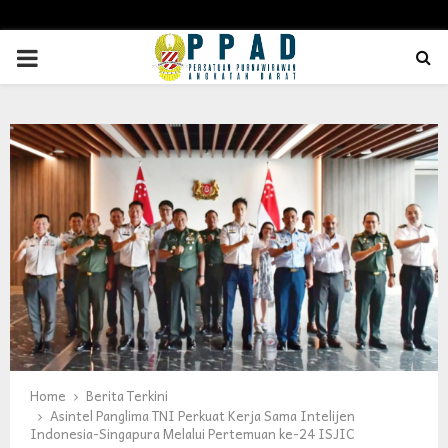
PRIMARY
MENU
Home
Berita Terkini
Asintel Panglima TNI Perkuat Kerja Sama Intelijen
Indonesia-Singapura Melalui Pertemuan ke-24 ISJIC