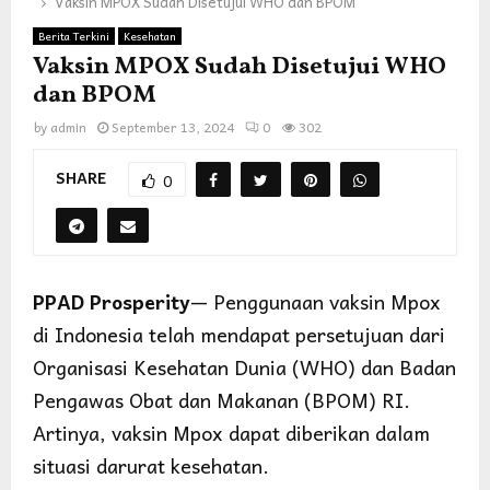
Vaksin MPOX Sudah Disetujui WHO dan BPOM
Berita Terkini
Kesehatan
Vaksin MPOX Sudah Disetujui WHO
dan BPOM
by
admin
September 13, 2024
0
302
SHARE
0
PPAD Prosperity
— Penggunaan vaksin Mpox
di Indonesia telah mendapat persetujuan dari
Organisasi Kesehatan Dunia (WHO) dan Badan
Pengawas Obat dan Makanan (BPOM) RI.
Artinya, vaksin Mpox dapat diberikan dalam
situasi darurat kesehatan.