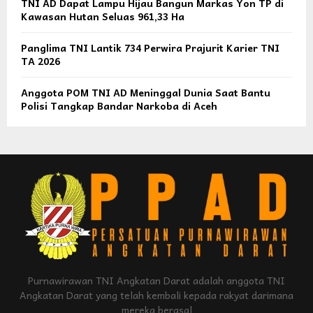
TNI AD Dapat Lampu Hijau Bangun Markas Yon TP di
Kawasan Hutan Seluas 961,33 Ha
Panglima TNI Lantik 734 Perwira Prajurit Karier TNI
TA 2026
Anggota POM TNI AD Meninggal Dunia Saat Bantu
Polisi Tangkap Bandar Narkoba di Aceh
Purnawirawan TNI Angkatan Darat adalah anggota TNI
Angkatan Darat yang telah kembali kepada rakyat darimana
mereka berasal