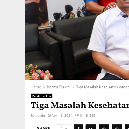
Home
Berita Terkini
Tiga Masalah Kesehatan yang 
Berita Terkini
Tiga Masalah Kesehata
by
admin
April 9, 2024
0
235
SHARE