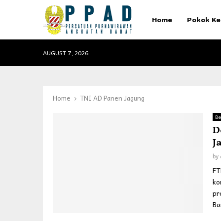
Home
Pokok Ke
AUGUST 7, 2026
Home
TNI AD Panen Jagung
Be
D
J
by
FT
ko
pr
Bar