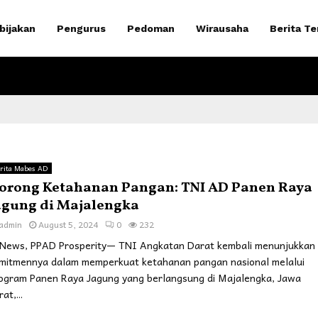
bijakan
Pengurus
Pedoman
Wirausaha
Berita Te
rita Mabes AD
orong Ketahanan Pangan: TNI AD Panen Raya
agung di Majalengka
admin
August 5, 2024
0
232
News, PPAD Prosperity— TNI Angkatan Darat kembali menunjukkan
mitmennya dalam memperkuat ketahanan pangan nasional melalui
ogram Panen Raya Jagung yang berlangsung di Majalengka, Jawa
at,...