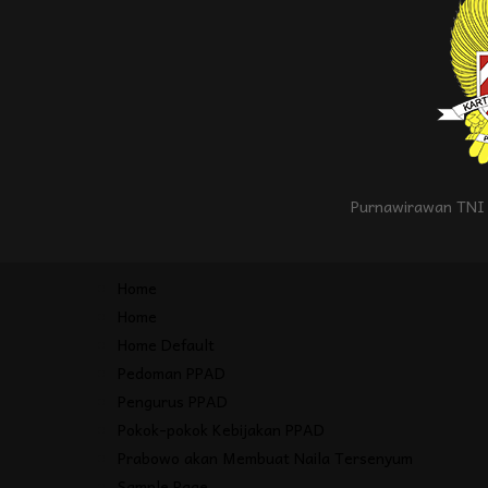
Purnawirawan TNI 
Home
Home
Home Default
Pedoman PPAD
Pengurus PPAD
Pokok-pokok Kebijakan PPAD
Prabowo akan Membuat Naila Tersenyum
Sample Page