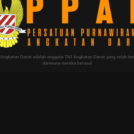
Angkatan Darat adalah anggota TNI Angkatan Darat yang telah kem
darimana mereka berasal