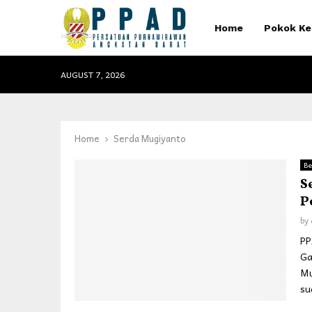
Home
Pokok Ke
AUGUST 7, 2026
Home
Serda Mugiyanto
Be
S
P
by
PP
Ga
Mu
su