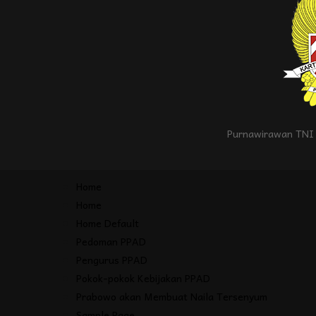
Purnawirawan TNI 
Home
Home
Home Default
Pedoman PPAD
Pengurus PPAD
Pokok-pokok Kebijakan PPAD
Prabowo akan Membuat Naila Tersenyum
Sample Page