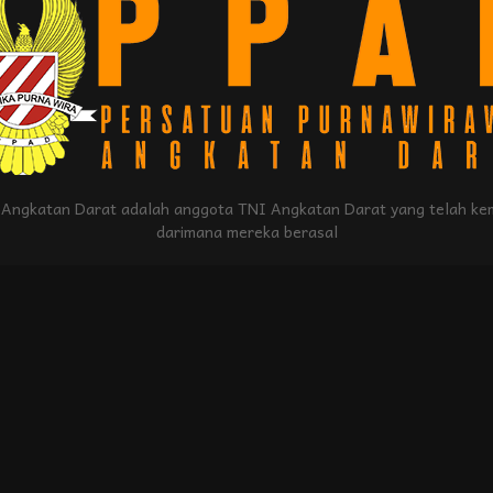
Angkatan Darat adalah anggota TNI Angkatan Darat yang telah kem
darimana mereka berasal