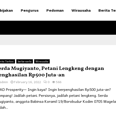
bijakan
Pengurus
Pedoman
Wirausaha
Berita Te
rita Terkini
Serba-serbi
Wirausaha
erda Mugiyanto, Petani Lengkeng dengan
enghasilan Rp500 Juta-an
admin
February 16, 2022
0
566
AD Prosperity— Ingin kaya? Ingin berpenghasilan Rp500 juta-an?
mpang! Jadilah petani. Persisnya, jadilah petani lengkeng. Serda
giyanto, anggota Babinsa Koramil 19/Borobudur Kodim 0705 Magela
dah...