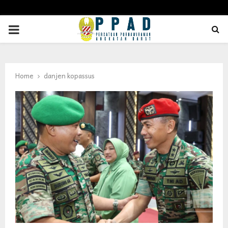
PRIMARY
MENU
Home
danjen kopassus