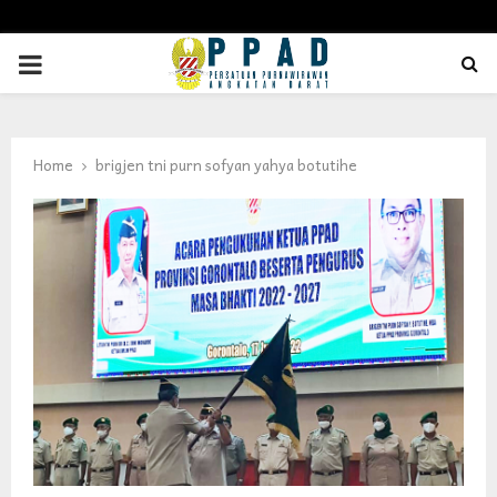
PRIMARY
MENU
Home
brigjen tni purn sofyan yahya botutihe