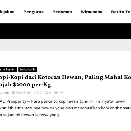
bijakan
Pengurus
Pedoman
Wirausaha
Berita Te
rita Terkini
Serba-serbi
opi-Kopi dari Kotoran Hewan, Paling Mahal K
ajah $2000 per-Kg
admin
March 30, 2022
0
454
AD Prosperity— Para pencinta kopi harus tahu ini. Ternyata luwak
kan lah satu-satunya hewan yang bisa menghasilkan kopi enak namu
a sejumlah hewan lainnya yang...