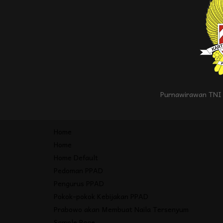
Purnawirawan TNI 
Home
Home
Home Default
Pedoman PPAD
Pengurus PPAD
Pokok-pokok Kebijakan PPAD
Prabowo akan Membuat Naila Tersenyum
Sample Page