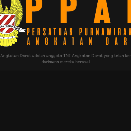
Angkatan Darat adalah anggota TNI Angkatan Darat yang telah kem
darimana mereka berasal