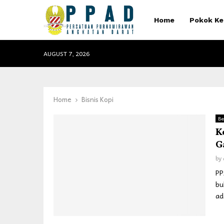
Home
Pokok Ke
AUGUST 7, 2026
Home
Bisnis Kopi
Be
K
G
by
PP
bu
ad