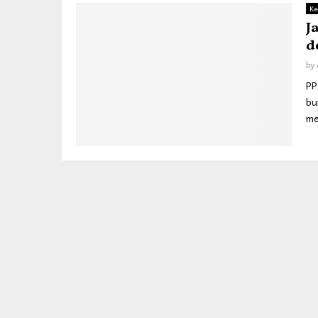
Ke
J
d
by
PP
bu
me