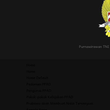
Purnawirawan TNI 
Home
Home
Home Default
Pedoman PPAD
Pengurus PPAD
Pokok-pokok Kebijakan PPAD
Prabowo akan Membuat Naila Tersenyum
Sample Page