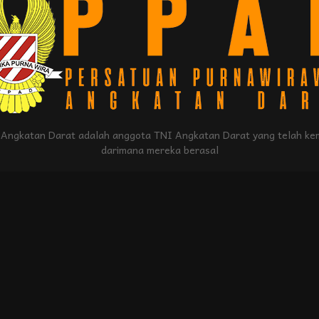
Angkatan Darat adalah anggota TNI Angkatan Darat yang telah kem
darimana mereka berasal