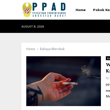
Home
Pokok Ke
AUGUST 8, 2026
Home
Bahaya Merokok
Be
W
K
by
PP
me
Me