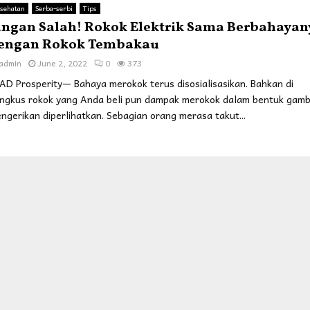
sehatan
Serba-serbi
Tips
angan Salah! Rokok Elektrik Sama Berbahayan
engan Rokok Tembakau
admin
June 2, 2022
0
373
AD Prosperity— Bahaya merokok terus disosialisasikan. Bahkan di
ngkus rokok yang Anda beli pun dampak merokok dalam bentuk gam
ngerikan diperlihatkan. Sebagian orang merasa takut...