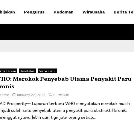
bijakan
Pengurus
Pedoman
Wirausaha
Berita Te
rita Terkini
Kesehatan
Serba-serbi
HO: Merokok Penyebab Utama Penyakit Paru
ronis
admin
January 22, 2024
0
346
AD Prosperity— Laporan terbaru WHO menyatakan merokok masih
njadi salah satu penyebab utama penyakit paru obstruktif kronik.
renggut nyawa lebih dari tiga juta orang setiap...