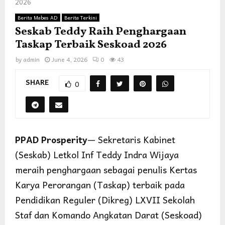
2026
Berita Mabes AD
Berita Terkini
Seskab Teddy Raih Penghargaan
Taskap Terbaik Seskoad 2026
by
admin
June 4, 2026
0
43
SHARE
0
PPAD Prosperity
— Sekretaris Kabinet
(Seskab) Letkol Inf Teddy Indra Wijaya
meraih penghargaan sebagai penulis Kertas
Karya Perorangan (Taskap) terbaik pada
Pendidikan Reguler (Dikreg) LXVII Sekolah
Staf dan Komando Angkatan Darat (Seskoad)