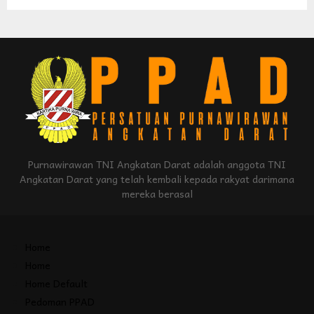
Purnawirawan TNI Angkatan Darat adalah anggota TNI
Angkatan Darat yang telah kembali kepada rakyat darimana
mereka berasal
Home
Home
Home Default
Pedoman PPAD