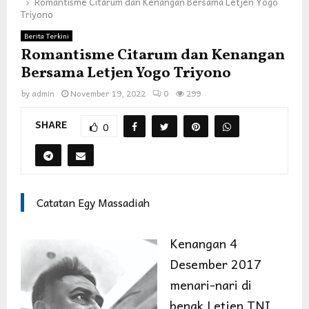
Romantisme Citarum dan Kenangan Bersama Letjen Yogo
Triyono
Berita Terkini
Romantisme Citarum dan Kenangan
Bersama Letjen Yogo Triyono
by
admin
November 19, 2022
0
299
SHARE
0
Catatan Egy Massadiah
Kenangan 4
Desember 2017
menari-nari di
benak Letjen TNI