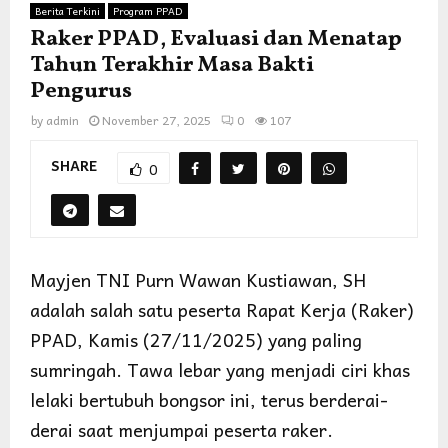
Berita Terkini
Program PPAD
Raker PPAD, Evaluasi dan Menatap
Tahun Terakhir Masa Bakti
Pengurus
by
admin
November 27, 2025
0
107
SHARE
0
Mayjen TNI Purn Wawan Kustiawan, SH
adalah salah satu peserta Rapat Kerja (Raker)
PPAD, Kamis (27/11/2025) yang paling
sumringah. Tawa lebar yang menjadi ciri khas
lelaki bertubuh bongsor ini, terus berderai-
derai saat menjumpai peserta raker.