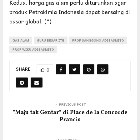
Kedua, harga gas alam perlu diturunkan agar
produk Petrokimia Indonesia dapat bersaing di
pasar global. (*)
GAS ALAM
GURU BESAR ITB
PROF SANGGONO ADISASMITO
PROF WIKU ADISASMITO
SHARE
0
PREVIOUS POST
“Maju tak Gentar” di Place de la Concorde
Prancis