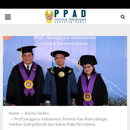
PRIMARY
MENU
Home
Berita Terkini
Prof Sanggono Adisasmito: Potensi Gas Alam sebagai
Sumber Energi Bersih dan Bahan Baku Petrokimia