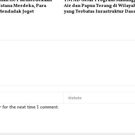
han HUT Kemerdekaan
TNI AD Gelar Program Manung
 Istana Merdeka, Para
Air dan Papua Terang di Wilaya
Mendadak Joget
yang Terbatas Inrastruktur Das
r for the next time I comment.