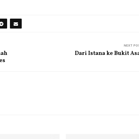
NEXT PO
aah
Dari Istana ke Bukit A
es