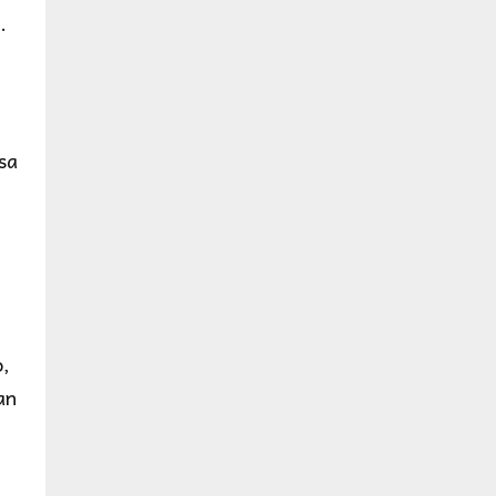
.
sa
o,
an