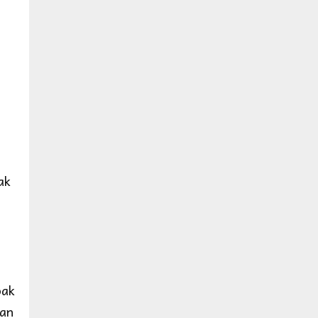
ak
pak
dan