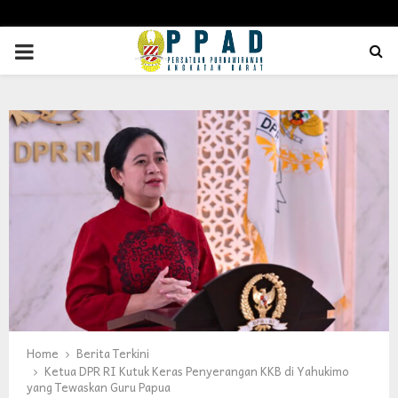
PRIMARY
MENU
Home
Berita Terkini
Ketua DPR RI Kutuk Keras Penyerangan KKB di Yahukimo
yang Tewaskan Guru Papua