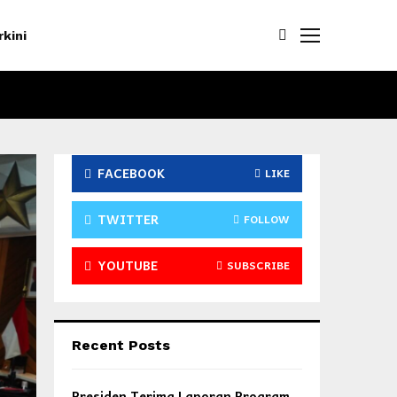
rkini
FACEBOOK
LIKE
TWITTER
FOLLOW
YOUTUBE
SUBSCRIBE
Recent Posts
Presiden Terima Laporan Program