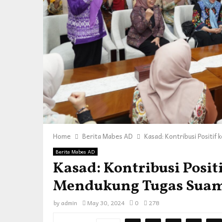
Home
Berita Mabes AD
Kasad: Kontribusi Positif
Berita Mabes AD
Kasad: Kontribusi Posit
Mendukung Tugas Sua
by
admin
May 30, 2024
0
278