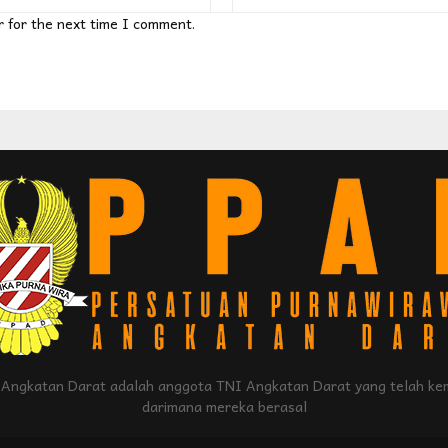
r for the next time I comment.
Angkatan Darat adalah anggota TNI Angkatan Darat yang telah kem
darimana mereka berasal