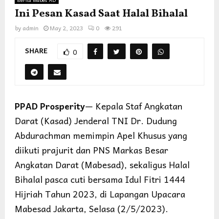
Berita Mabes AD
Ini Pesan Kasad Saat Halal Bihalal
by
admin
May 2, 2023
0
291
SHARE
0
PPAD Prosperity
— Kepala Staf Angkatan
Darat (Kasad) Jenderal TNI Dr. Dudung
Abdurachman memimpin Apel Khusus yang
diikuti prajurit dan PNS Markas Besar
Angkatan Darat (Mabesad), sekaligus Halal
Bihalal pasca cuti bersama Idul Fitri 1444
Hijriah Tahun 2023, di Lapangan Upacara
Mabesad Jakarta, Selasa (2/5/2023).