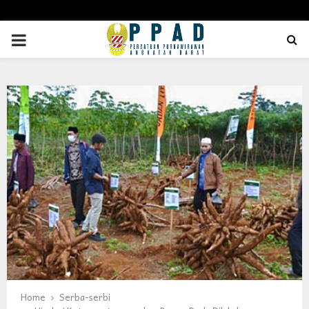
PRIMARY
MENU
Home
Serba-serbi