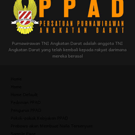
Purnawirawan TNI Angkatan Darat adalah anggota TNI
Angkatan Darat yang telah kembali kepada rakyat darimana
mereka berasal
Home
Home
Home Default
Pedoman PPAD
Pengurus PPAD
Pokok-pokok Kebijakan PPAD
Prabowo akan Membuat Naila Tersenyum
Sample Page