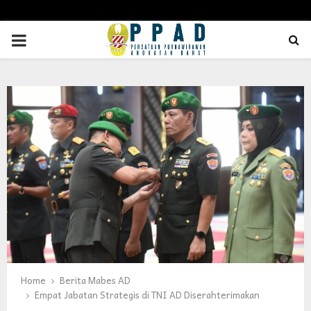
PRIMARY
MENU
Home
Berita Mabes AD
Empat Jabatan Strategis di TNI AD Diserahterimakan