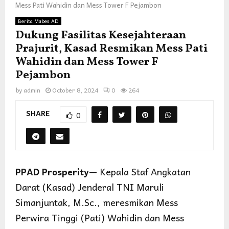
Mess Pati Wahidin dan Mess Tower F Pejambon
Berita Mabes AD
Dukung Fasilitas Kesejahteraan
Prajurit, Kasad Resmikan Mess Pati
Wahidin dan Mess Tower F
Pejambon
by
admin
October 8, 2024
0
264
SHARE
0
PPAD Prosperity
— Kepala Staf Angkatan
Darat (Kasad) Jenderal TNI Maruli
Simanjuntak, M.Sc., meresmikan Mess
Perwira Tinggi (Pati) Wahidin dan Mess