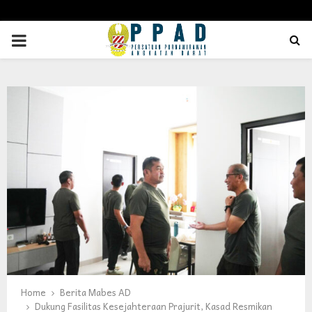
PRIMARY
MENU
Home
Berita Mabes AD
Dukung Fasilitas Kesejahteraan Prajurit, Kasad Resmikan