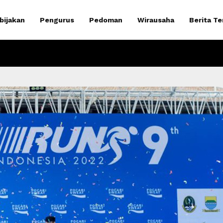
bijakan
Pengurus
Pedoman
Wirausaha
Berita Te