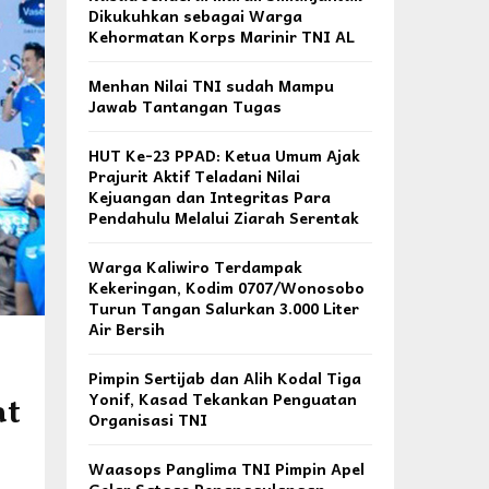
Dikukuhkan sebagai Warga
Kehormatan Korps Marinir TNI AL
Menhan Nilai TNI sudah Mampu
Jawab Tantangan Tugas
HUT Ke-23 PPAD: Ketua Umum Ajak
Prajurit Aktif Teladani Nilai
Kejuangan dan Integritas Para
Pendahulu Melalui Ziarah Serentak
Warga Kaliwiro Terdampak
Kekeringan, Kodim 0707/Wonosobo
Turun Tangan Salurkan 3.000 Liter
Air Bersih
Pimpin Sertijab dan Alih Kodal Tiga
Yonif, Kasad Tekankan Penguatan
at
Organisasi TNI
Waasops Panglima TNI Pimpin Apel