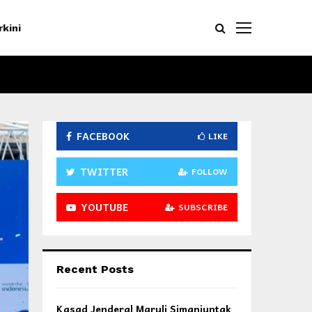
rkini
FACEBOOK
LIKE
TWITTER
FOLLOW
YOUTUBE
SUBSCRIBE
Recent Posts
Kasad Jenderal Maruli Simanjuntak