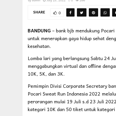
by
admin
July 25, 2022
0
266
SHARE
0
BANDUNG
– bank bjb mendukung Pocari
untuk menerapkan gaya hidup sehat deng
kesehatan.
Lomba lari yang berlangsung Sabtu 24 Ju
menggabungkan virtual dan offline denga
10K, 5K, dan 3K.
Pemimpin Divisi Corporate Secretary ba
Pocari Sweat Run Indonesia 2022 melalu
perorangan mulai 19 Juli s.d 23 Juli 202
kategori 10K dan 50 tiket untuk kategor