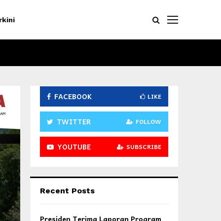
rkini
FACEBOOK
LIKE
TWITTER
FOLLOW
YOUTUBE
SUBSCRIBE
Recent Posts
Presiden Terima Laporan Program