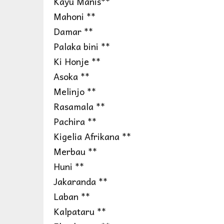
Kayu Manis**
Mahoni **
Damar **
Palaka bini **
Ki Honje **
Asoka **
Melinjo **
Rasamala **
Pachira **
Kigelia Afrikana **
Merbau **
Huni **
Jakaranda **
Laban **
Kalpataru **