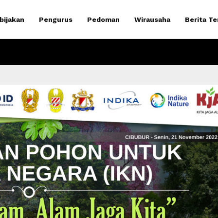
bijakan
Pengurus
Pedoman
Wirausaha
Berita Te