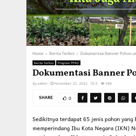
Home
Berita Terkini
Dokumentasi Banner Pohon u
Berita Terkini
Program PPAD
Dokumentasi Banner P
by
admin
November 23, 2022
0
386
SHARE
0
Sedikitnya terdapat 65 jenis pohon yan
memperindang Ibu Kota Negara (IKN) Nu