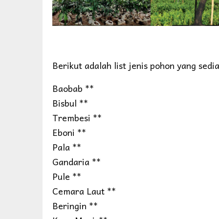
Berikut adalah list jenis pohon yang sedi
Baobab **
Bisbul **
Trembesi **
Eboni **
Pala **
Gandaria **
Pule **
Cemara Laut **
Beringin **