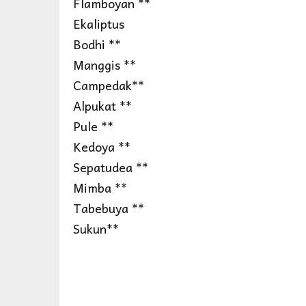
Flamboyan **
Ekaliptus
Bodhi **
Manggis **
Campedak**
Alpukat **
Pule **
Kedoya **
Sepatudea **
Mimba **
Tabebuya **
Sukun**