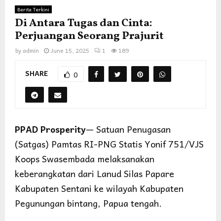
Berita Terkini
Di Antara Tugas dan Cinta:
Perjuangan Seorang Prajurit
by
admin
June 15, 2025
1
189
SHARE
0
PPAD Prosperity
— Satuan Penugasan
(Satgas) Pamtas RI-PNG Statis Yonif 751/VJS
Koops Swasembada melaksanakan
keberangkatan dari Lanud Silas Papare
Kabupaten Sentani ke wilayah Kabupaten
Pegunungan bintang, Papua tengah.