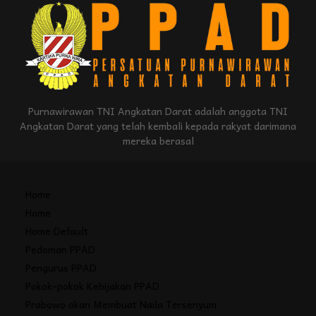
Purnawirawan TNI Angkatan Darat adalah anggota TNI
Angkatan Darat yang telah kembali kepada rakyat darimana
mereka berasal
Home
Home
Home Default
Pedoman PPAD
Pengurus PPAD
Pokok-pokok Kebijakan PPAD
Prabowo akan Membuat Naila Tersenyum