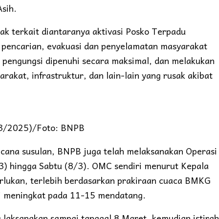
Asih.
k terkait diantaranya aktivasi Posko Terpadu
pencarian, evakuasi dan penyelamatan masyarakat
pengungsi dipenuhi secara maksimal, dan melakukan
akat, infrastruktur, dan lain-lain yang rusak akibat
4/3/2025)/Foto: BNPB
encana susulan, BNPB juga telah melaksanakan Operasi
3) hingga Sabtu (8/3). OMC sendiri menurut Kepala
rlukan, terlebih berdasarkan prakiraan cuaca BMKG
li meningkat pada 11-15 mendatang.
a laksanakan sampai tanggal 8 Maret, kemudian istira