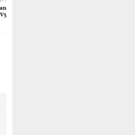
ST
dan
V3