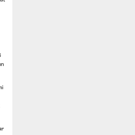
B
an
mi
k
ar