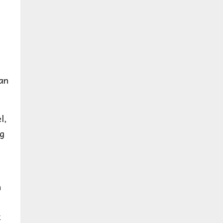
an
l,
ng
n
k