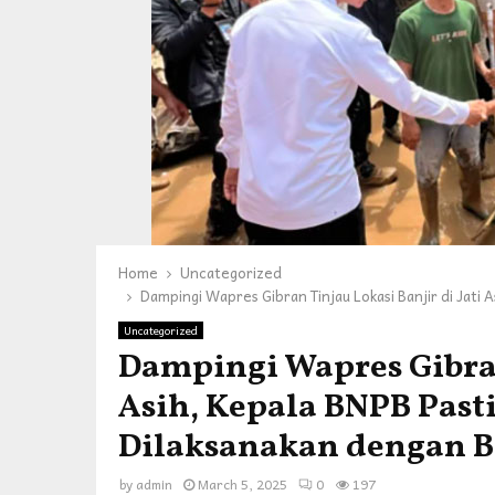
Home
Uncategorized
Dampingi Wapres Gibran Tinjau Lokasi Banjir di Jati
Uncategorized
Dampingi Wapres Gibran 
Asih, Kepala BNPB Pas
Dilaksanakan dengan B
by
admin
March 5, 2025
0
197