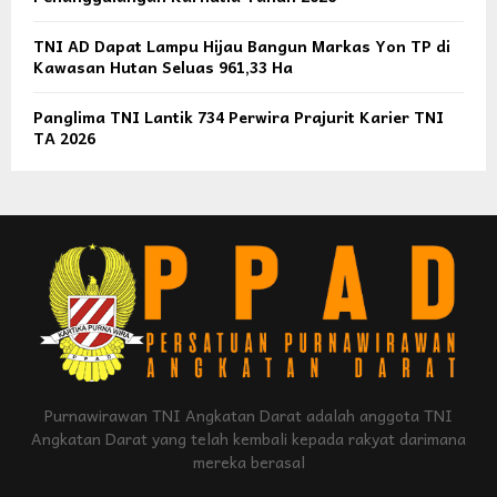
TNI AD Dapat Lampu Hijau Bangun Markas Yon TP di
Kawasan Hutan Seluas 961,33 Ha
Panglima TNI Lantik 734 Perwira Prajurit Karier TNI
TA 2026
Purnawirawan TNI Angkatan Darat adalah anggota TNI
Angkatan Darat yang telah kembali kepada rakyat darimana
mereka berasal